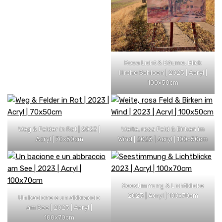
Rosa Licht & Bäume, Blick
Kirche Schloen | 2023 | Acryl |
100x50cm
Weg & Felder in Rot | 2023 |
Weite, rosa Feld & Birken im
Acryl | 70x50cm
Wind | 2023 | Acryl | 100x50cm
Seestimmung & Lichtblicke
2023 | Acryl | 100x70cm
Un bacione e un abbraccio
am See | 2023 | Acryl |
100x70cm