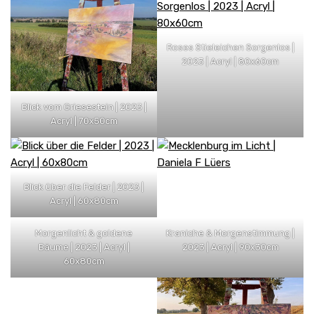
Roses Stieleichen Sorgenlos |
2023 | Acryl | 80x60cm
Blick vom Griesestein | 2023 |
Acryl | 70x50cm
Blick über die Felder | 2023 |
Acryl | 60x80cm
Morgenlicht & goldene
Kraniche & Morgenstimmung |
Bäume | 2023 | Acryl |
2023 | Acryl | 90x30cm
60x80cm