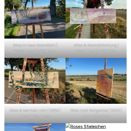
Allee in rosa Abendlicht |
Allee & Abendstimmung |
2023 | Acryl | 120x40cm
2023 | Acryl | 120x40cm
Allee & warmes Licht | 2023 |
Blick nach Sorgenlos | 2023 |
Acryl | 120x40cm
Acryl | 60x80cm