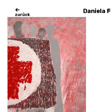
Von der Idee getragen II
Daniela F
2018
zurück